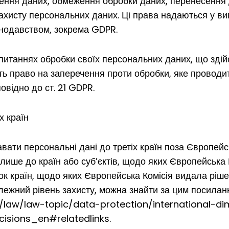
ення даних, обмеження обробки даних, перенесення 
ахисту персональних даних. Ці права надаються у вип
нодавством, зокрема GDPR.
у питаннях обробки своїх персональних даних, що здійс
ають право на заперечення проти обробки, яке проводи
овідно до ст. 21 GDPR.
х країн
вати персональні дані до третіх країн поза Європей
лише до країн або суб’єктів, щодо яких Європейська
ок країн, щодо яких Європейська Комісія видала ріше
алежний рівень захисту, можна знайти за цим посилан
o/law/law-topic/data-protection/international-d
isions_en#relatedlinks.