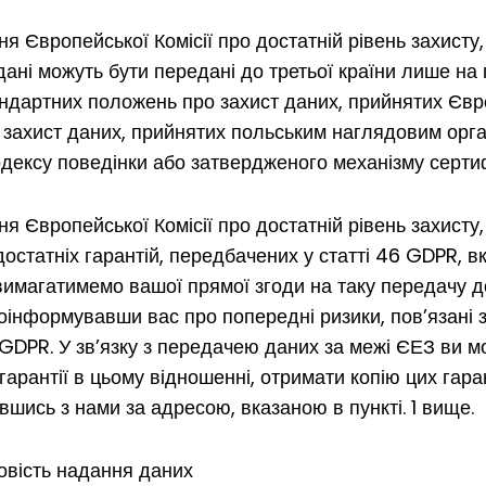
я Європейської Комісії про достатній рівень захисту, 
ані можуть бути передані до третьої країни лише на п
ндартних положень про захист даних, прийнятих Євр
захист даних, прийнятих польським наглядовим орг
дексу поведінки або затвердженого механізму сертиф
ня Європейської Комісії про достатній рівень захисту
 достатніх гарантій, передбачених у статті 46 GDPR, 
вимагатимемо вашої прямої згоди на таку передачу до
роінформувавши вас про попередні ризики, пов’язані 
. a GDPR. У зв’язку з передачею даних за межі ЄЕЗ ви 
гарантії в цьому відношенні, отримати копію цих гар
авшись з нами за адресою, вказаною в пункті. 1 вище.
овість надання даних