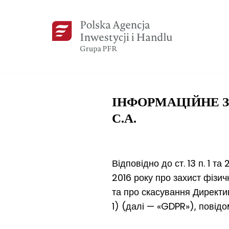
Skip
to
content
ІНФОРМАЦІЙНЕ З
С.А.
Відповідно до ст. 13 п. 1 
2016 року про захист фізич
та про скасування Директи
1) (далі — «GDPR»), повід