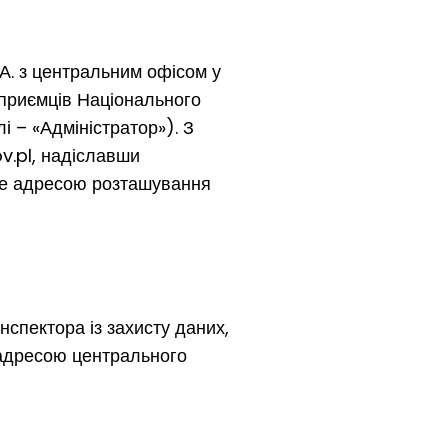
.А. з центральним офісом у
дприємців Національного
 – «Адміністратор»). З
v.pl, надіславши
ще адресою розташування
нспектора із захисту даних,
 адресою центрального