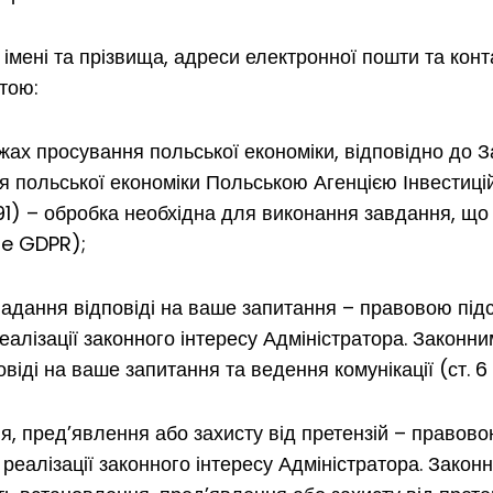
 імені та прізвища, адреси електронної пошти та кон
тою:
жах просування польської економіки, відповідно до 
 польської економіки Польською Агенцією Інвестицій 
 1491) – обробка необхідна для виконання завдання, що
. e GDPR);
 надання відповіді на ваше запитання – правовою пі
еалізації законного інтересу Адміністратора. Законн
іді на ваше запитання та ведення комунікації (ст. 6 п.
, пред’явлення або захисту від претензій – правов
 реалізації законного інтересу Адміністратора. Закон