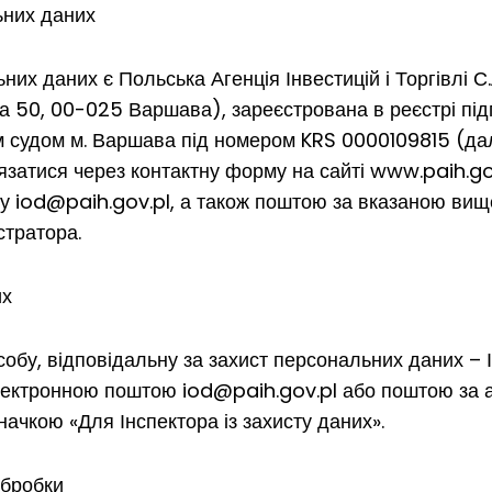
ьних даних
их даних є Польська Агенція Інвестицій і Торгівлі С
ча 50, 00-025 Варшава), зареєстрована в реєстрі пі
 судом м. Варшава під номером KRS 0000109815 (далі
язатися через контактну форму на сайті www.paih.go
су iod@paih.gov.pl, а також поштою за вказаною ви
стратора.
их
обу, відповідальну за захист персональних даних – І
електронною поштою iod@paih.gov.pl або поштою за
начкою «Для Інспектора із захисту даних».
обробки