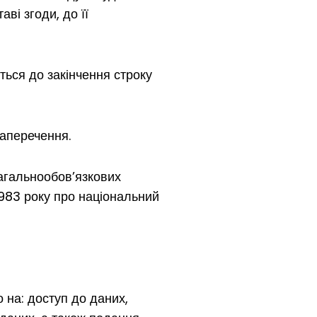
ві згоди, до її
ться до закінчення строку
заперечення.
загальнообов’язкових
1983 року про національний
 на: доступ до даних,