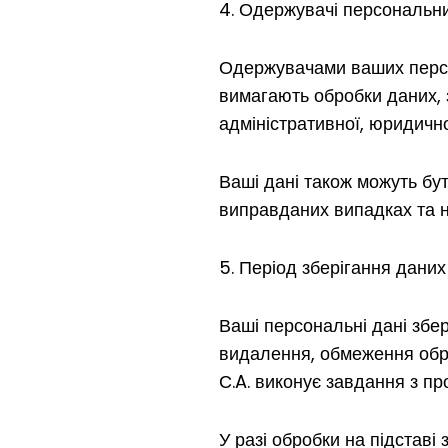
Одержувачі персональн
Одержувачами ваших персон
вимагають обробки даних, з
адміністративної, юридично
Ваші дані також можуть бут
виправданих випадках та н
Період зберігання даних
Ваші персональні дані збе
видалення, обмеження обро
С.A. виконує завдання з пр
У разі обробки на підставі 