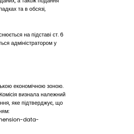
даних, а також подання
адках та в обсязі,
нюється на підставі ст. 6
ться адміністратором у
ською економічною зоною.
 Комісія визнала належний
ння, яке підтверджує, що
ням:
imension-data-