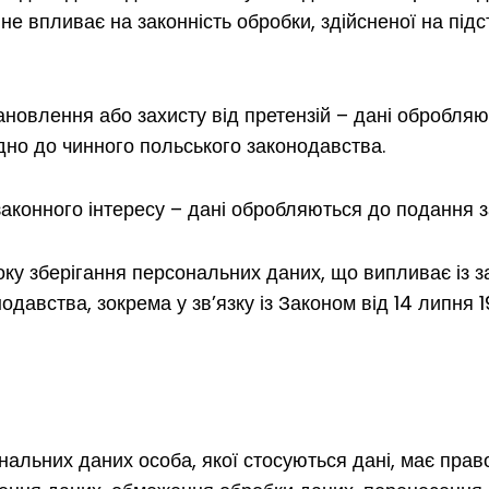
е впливає на законність обробки, здійсненої на підста
ановлення або захисту від претензій – дані обробляю
ідно до чинного польського законодавства.
 законного інтересу – дані обробляються до подання 
оку зберігання персональних даних, що випливає із 
давства, зокрема у зв’язку із Законом від 14 липня 
нальних даних особа, якої стосуються дані, має право