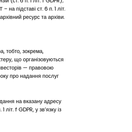
 (ст. 6 п. 1 літ. f GDPR);
на підставі ст. 6 п. 1 літ.
архівний ресурс та архіви.
, тобто, зокрема,
теру, що організовуються
інвесторів — правовою
 року про надання послуг
дання на вказану адресу
літ. f GDPR, у зв’язку із