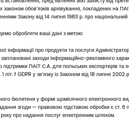
 встановлення, пред’явлення або захисту від претензій
аконом обов’язків архівування, покладених на ПАІТ – 
еннями Закону від 14 липня 1983 р. про національний 
демо обробляти ваші дані з метою:
ї інформації про продукти та послуги Адміністратора
 заплановані заходи інформаційно-рекламного харак
о підтримки ПАІТ С.A. для польських експортерів та 
. 1 літ. f GDPR у зв’язку із Законом від 18 липня 2002
ного бюлетеня у формі щомісячного електронного ви
дання згоди — правовою підставою обробки є ст. 6 п. 1 
 року про надання послуг електронним шляхом.