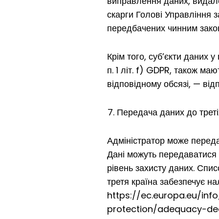
виправлення даних, видал
скарги Голові Управління з
передбачених чинним зако
Крім того, суб’єкти даних 
п. 1 літ. f) GDPR, також м
відповідному обсязі, — відп
Передача даних до треті
Адміністратор може переда
Дані можуть передаватися 
рівень захисту даних. Спис
третя країна забезпечує н
https://ec.europa.eu/inf
protection/adequacy-dec