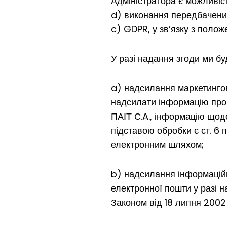
Адміністратора є можливість
d) виконання передбачених з
c) GDPR, у зв’язку з полож
У разі надання згоди ми бу
a) надсилання маркетингово
надсилати інформацію про
ПАІТ С.A., інформацію щод
підставою обробки є ст. 6 п
електронним шляхом;
b) надсилання інформацій
електронної пошти у разі на
Законом від 18 липня 2002