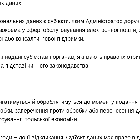
их даних
альних даних є суб’єкти, яким Адміністратор доруч
окрема у сфері обслуговування електронної пошти, х
ї або консалтингової підтримки.
и надані суб’єктам і органам, які мають право їх отр
а підставі чинного законодавства.
рігатимуться й оброблятимуться до моменту подання 
бки, заперечення проти обробки або перенесення да
осування польської економіки.
згоди – до її відкликання. Суб’єкт даних має право в