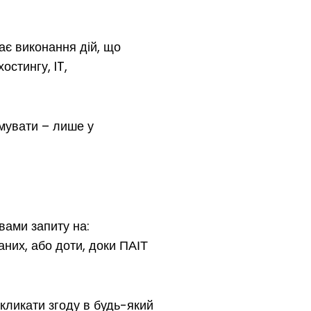
ає виконання дій, що
остингу, IT,
имувати – лише у
вами запиту на:
них, або доти, доки ПАІТ
ідкликати згоду в будь-який