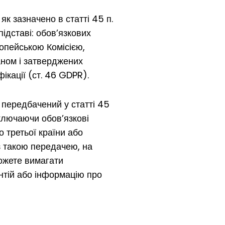
як зазначено в статті 45 п.
ідставі: обов’язкових
опейською Комісією,
аном і затверджених
ікації (ст. 46 GDPR).
, передбачений у статті 45
включаючи обов’язкові
 третьої країни або
з такою передачею, на
можете вимагати
антій або інформацію про