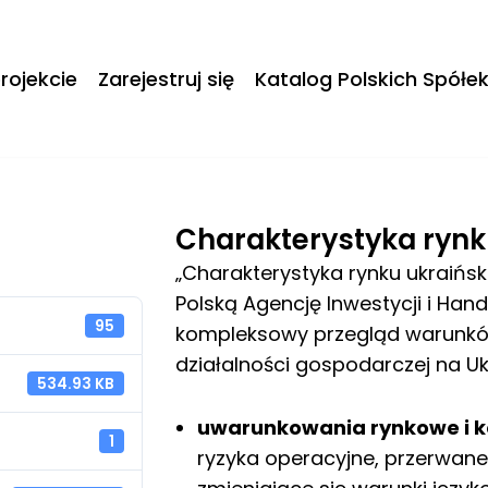
rojekcie
Zarejestruj się
Katalog Polskich Spółe
Charakterystyka rynk
„Charakterystyka rynku ukraińs
Polską Agencję Inwestycji i Han
95
kompleksowy przegląd warunk
działalności gospodarczej na Ukr
534.93 KB
uwarunkowania rynkowe i k
1
ryzyka operacyjne, przerwan