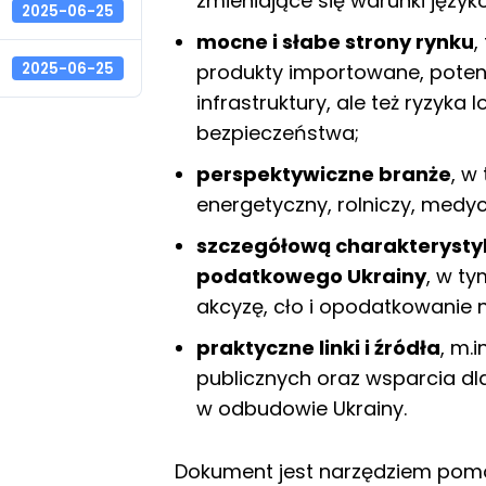
zmieniające się warunki język
2025-06-25
mocne i słabe strony rynku
,
2025-06-25
produkty importowane, pote
infrastruktury, ale też ryzyka 
bezpieczeństwa;
perspektywiczne branże
, w
energetyczny, rolniczy, medy
szczegółową charakterysty
podatkowego Ukrainy
, w ty
akcyzę, cło i opodatkowanie 
praktyczne linki i źródła
, m.
publicznych oraz wsparcia dla
w odbudowie Ukrainy.
Dokument jest narzędziem pom