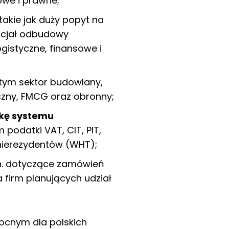
owe i prawne;
 takie jak duży popyt na
ncjał odbudowy
logistyczne, finansowe i
 tym sektor budowlany,
czny, FMCG oraz obronny;
kę systemu
m podatki VAT, CIT, PIT,
nierezydentów (WHT);
in. dotyczące zamówień
 firm planujących udział
ocnym dla polskich