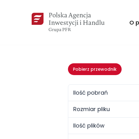
Przejdź
O p
do
treści
Pobierz przewodnik
Ilość pobrań
Rozmiar pliku
Ilość plików