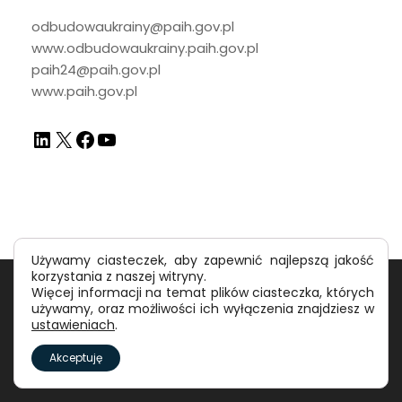
odbudowaukrainy@paih.gov.pl
www.odbudowaukrainy.paih.gov.pl
paih24@paih.gov.pl
www.paih.gov.pl
Używamy ciasteczek, aby zapewnić najlepszą jakość
korzystania z naszej witryny.
Polityka prywatności
RODO
Więcej informacji na temat plików ciasteczka, których
używamy, oraz możliwości ich wyłączenia znajdziesz w
ustawieniach
.
©
Polska Agencja Inwestycji i Handlu S.A.
Akceptuję