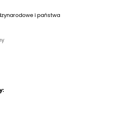
ędzynarodowe i państwa
ny
y: