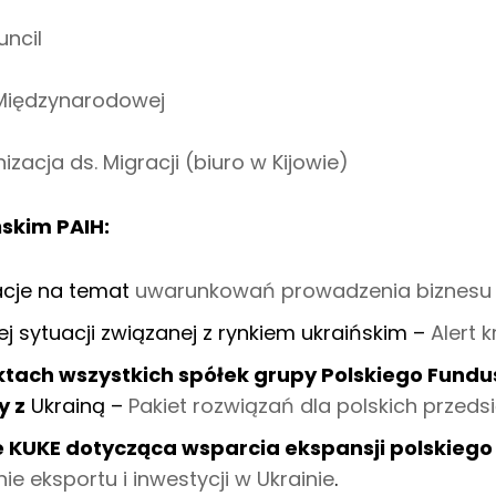
ncil
 Międzynarodowej
acja ds. Migracji (biuro w Kijowie)
skim PAIH:
cje na temat
uwarunkowań prowadzenia biznesu 
ej sytuacji związanej z rynkiem ukraińskim –
Alert 
ktach wszystkich spółek grupy Polskiego Fund
y z
Ukrainą –
Pakiet rozwiązań dla polskich przeds
e KUKE dotycząca wsparcia ekspansji polskiego
ie eksportu i inwestycji w Ukrainie
.