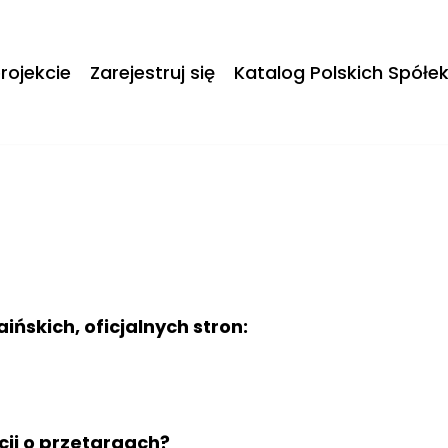
rojekcie
Zarejestruj się
Katalog Polskich Spółe
aińskich, oficjalnych stron:
a
cji o przetargach?