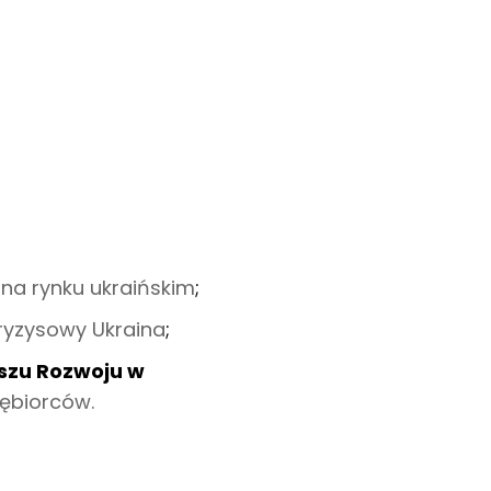
na rynku ukraińskim
;
kryzysowy Ukraina
;
uszu Rozwoju w
iębiorców.