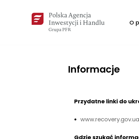
Przejdź
O p
do
treści
Informacje
Przydatne linki do ukr
www.recovery.gov.u
Gdzie szukać informa