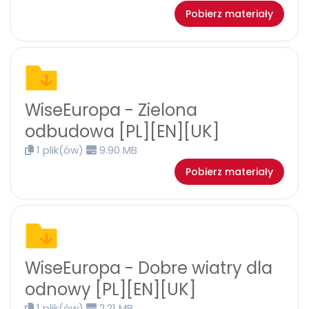
Pobierz materiały
WiseEuropa - Zielona
odbudowa [PL][EN][UK]
1 plik(ów)
9.90 MB
Pobierz materiały
WiseEuropa - Dobre wiatry dla
odnowy [PL][EN][UK]
1 plik(ów)
2.21 MB