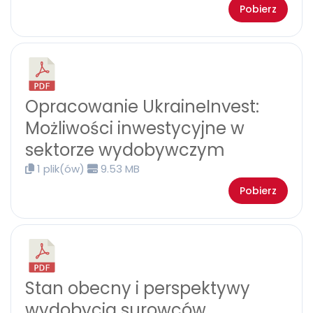
Pobierz
Opracowanie UkraineInvest:
Możliwości inwestycyjne w
sektorze wydobywczym
1 plik(ów)
9.53 MB
Pobierz
Stan obecny i perspektywy
wydobycia surowców