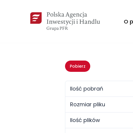
Przejdź
O p
do
treści
Pobierz
Ilość pobrań
Rozmiar pliku
Ilość plików