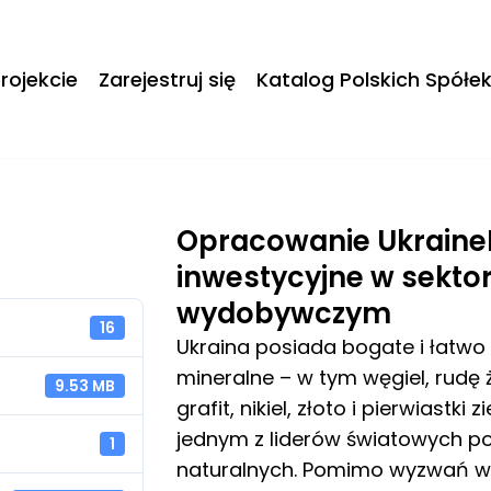
rojekcie
Zarejestruj się
Katalog Polskich Spółe
Opracowanie UkraineI
inwestycyjne w sekto
wydobywczym
16
Ukraina posiada bogate i łatw
mineralne – w tym węgiel, rudę ż
9.53 MB
grafit, nikiel, złoto i pierwiastki
jednym z liderów światowych 
1
naturalnych. Pomimo wyzwań wy