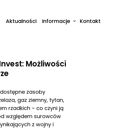
k
Aktualności
Informacje
Kontakt
nvest: Możliwości
rze
o dostępne zasoby
elaza, gaz ziemny, tytan,
 ziem rzadkich – co czyni ją
pod względem surowców
nikających z wojny i