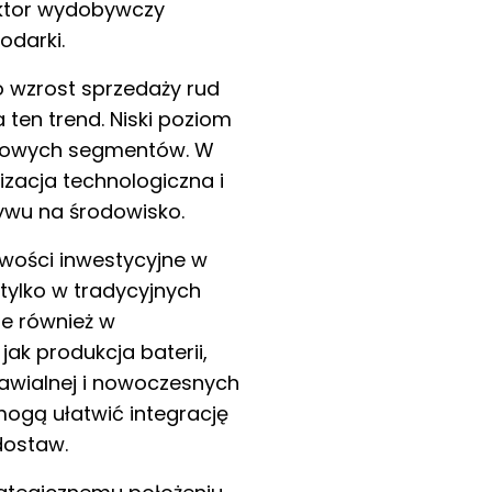
ektor wydobywczy
odarki.
 wzrost sprzedaży rud
ten trend. Niski poziom
iszowych segmentów. W
izacja technologiczna i
wu na środowisko.
iwości inwestycyjne w
tylko w tradycyjnych
le również w
jak produkcja baterii,
awialnej i nowoczesnych
mogą ułatwić integrację
dostaw.