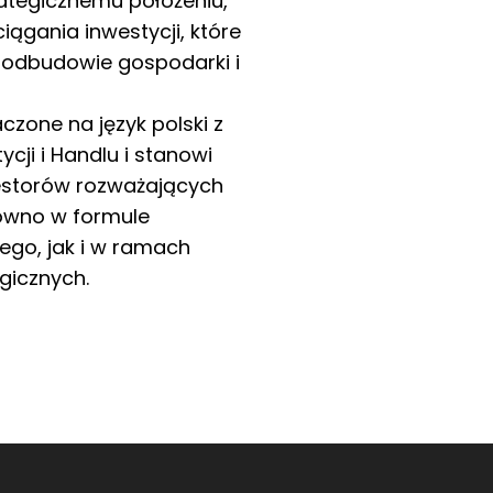
ategicznemu położeniu,
iągania inwestycji, które
 odbudowie gospodarki i
zone na język polski z
ycji i Handlu i stanowi
westorów rozważających
równo w formule
ego, jak i w ramach
gicznych.