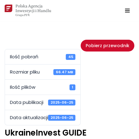
Przejdź
do
treści
Pobierz przewodnik
Ilość pobrań
45
Rozmiar pliku
66.47 MB
Ilość plików
1
Data publikacji
2025-06-25
Data aktualizacji
2025-06-25
UkraineInvest GUIDE