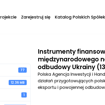
rojekcie
Zarejestruj się
Katalog Polskich Spółe
Instrumenty finanso
międzynarodowego na
odbudowy Ukrainy (13
77
Polska Agencja Inwestycji i Han
działań przygotowujących polsk
12.36 MB
eksportu i powojennej odbudowy
1