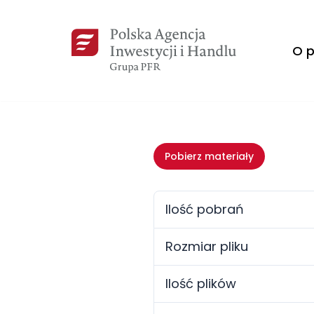
Przejdź
O p
do
treści
Pobierz materiały
Ilość pobrań
Rozmiar pliku
Ilość plików