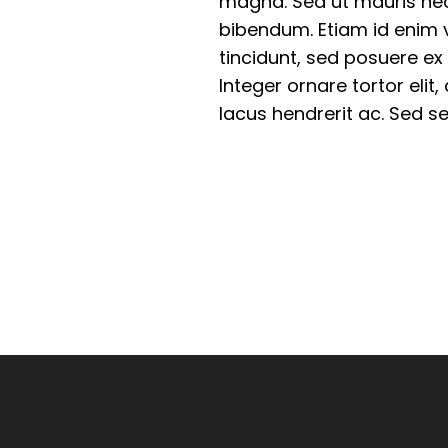
magna. Sed ut mauris nec a
bibendum. Etiam id enim 
tincidunt, sed posuere ex
Integer ornare tortor elit
lacus hendrerit ac. Sed 