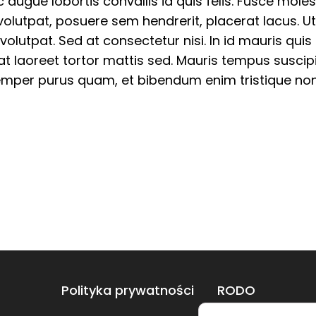
ugue lobortis convallis id quis felis. Fusce molesti
volutpat, posuere sem hendrerit, placerat lacus. 
 volutpat. Sed at consectetur nisi. In id mauris qu
, at laoreet tortor mattis sed. Mauris tempus suscip
semper purus quam, et bibendum enim tristique non
Polityka prywatności
RODO