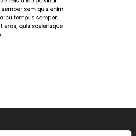
e felis a leo pulvinar
Ut semper sem quis enim
is arcu tempus semper.
it eros, quis scelerisque
.