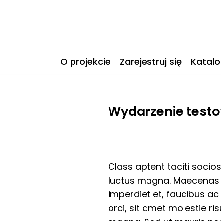
Przejdź
do
treści
O projekcie
Zarejestruj się
Katalo
Wydarzenie testo
Class aptent taciti socio
luctus magna. Maecenas in
imperdiet et, faucibus ac 
orci, sit amet molestie ri