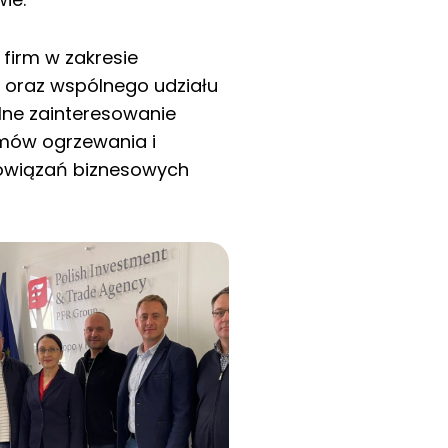
firm w zakresie
e oraz wspólnego udziału
lne zainteresowanie
emów ogrzewania i
 powiązań biznesowych