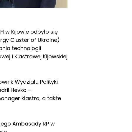
H w Kijowie odbyło się
rgy Cluster of Ukraine)
ania technologii
ej i Klastrowej Kijowskiej
ownik Wydziału Polityki
drii Hevko –
anager klastra, a także
cznego Ambasady RP w
ie.