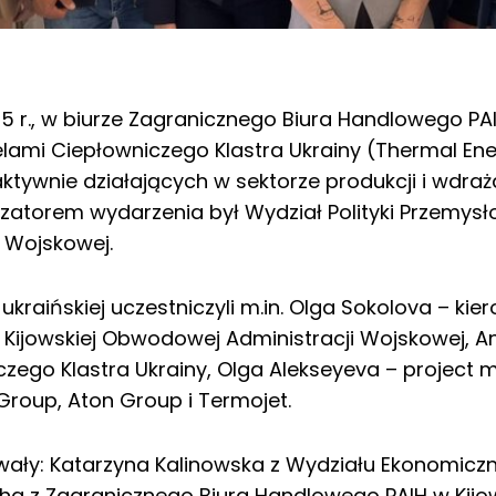
5 r., w biurze Zagranicznego Biura Handlowego PAI
elami Ciepłowniczego Klastra Ukrainy (Thermal Ene
ktywnie działających w sektorze produkcji i wdraż
torem wydarzenia był Wydział Polityki Przemysłow
 Wojskowej.
raińskiej uczestniczyli m.in. Olga Sokolova – kier
 Kijowskiej Obwodowej Administracji Wojskowej, An
zego Klastra Ukrainy, Olga Alekseyeva – project m
Group, Aton Group i Termojet.
owały: Katarzyna Kalinowska z Wydziału Ekonomi
zha z Zagranicznego Biura Handlowego PAIH w Kijow