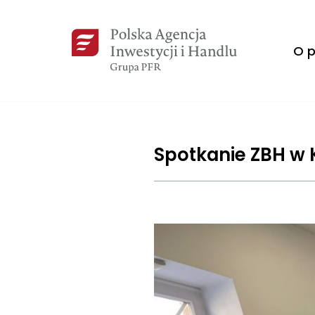
Przejdź
O p
do
treści
Spotkanie ZBH w 