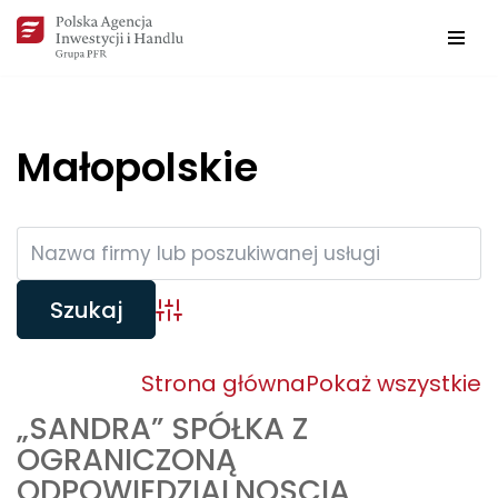
Przejdź
do
treści
Małopolskie
Wyszukiwarka firm
Strona główna
Pokaż wszystkie
„SANDRA” SPÓŁKA Z
OGRANICZONĄ
ODPOWIEDZIALNOSCIĄ