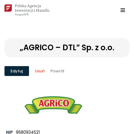
Przejdź
do
treści
„AGRICO – DTL” Sp. z o.o.
Powrót
Edytuj
Usuń
NIP
9680934521