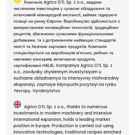
Компанія Agrico DTL Sp. z o.o., завдяки
численним інвестиціям у сучасне обладнання та
інтенсивній міжнародній експансії, займає лідируючі
позиції на ринку Європи. Виробництво здійснюється з
використанням інноваційних технологій, традиційних
рецептів, збагачених сучасними функціональними
добавками, та з дотриманням найвищих стандартів
якості та безпеки харчових продуктів. Компанія
спеціалізується на виробництві м’ясних, рибних та
овочевих консервів, включаючи продукти,
сертифіковані HALAL. Kompaniya Agrico DTL Sp. z
o.o., zavdyaky chyslennym investytsiyam u
suchasne obladnannya ta intensyvniy mizhnarodniy
ekspansiyi, zaymaye lidyruyuchi pozytsiyi na rynku
Yevropy. Vyrobnytstvo
Agrico DTL Sp. z o.o., thanks to numerous
investments in modern machinery and intensive
international expansion, holds a leading market
position in Europe. Production is carried out using
innovative technologies, traditional recipes enriched