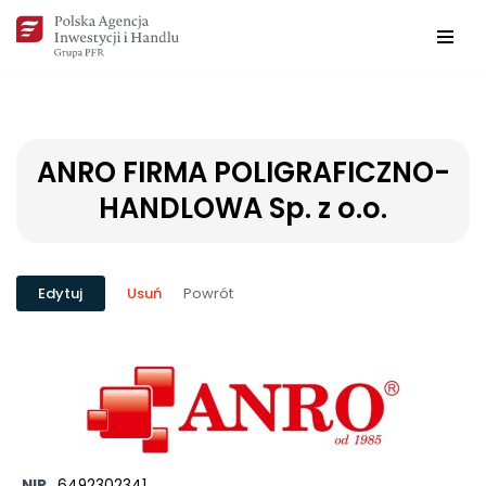
Przejdź
do
treści
ANRO FIRMA POLIGRAFICZNO-
HANDLOWA Sp. z o.o.
Powrót
Edytuj
Usuń
NIP
6492302341