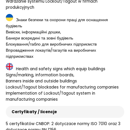
Wdrażanie systemu Lockout/Tagout w firmach
produkcyjnych
Знаки безпеки та охорони праці для оснащення
будівель
Вивіски, інформаційні дошки,
Банери всередині та зовні будівель
Блокування/табло для виробничих підприємств
Впровадження локаутів/тагаутів на виробничих
підприємствах
Health and safety signs which equip buildings
Signs/marking, information boards,
Banners inside and outside buildings
Lockout/Tagout blockades for manufacturing companies
Implementation of Lockout/Tagout system in
manufacturing companies
Certyfikaty / licencje
5 certyfikatów CNBOP: 2 dotyczace normy ISO 7010 oraz 3
dotyczące normy PN 1256