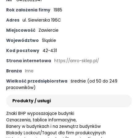
Rok założenia firmy
1985
Adres
ul. Siewierska 196C
Miejscowość
Zawiercie
Województwo
Śląskie
Kod pocztowy
42-431
Strona internetowa
https://anro-sklep.pl/
Branża
Inne
Wielkość przedsiębiorstwa
średnie (od 50 do 249
pracowników)
Produkty / usługi
Znaki BHP wyposażające budynki
Oznaczenia, tablice informacyjne,
Banery w budynkach i na zewnątrz budynków
Blokady Lockout/Tagout dla firm produkcyjnych