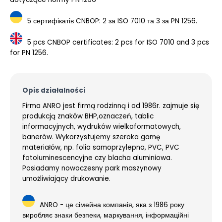
5 сертифікатів CNBOP: 2 за ISO 7010 та 3 за PN 1256.
5 pcs CNBOP certificates: 2 pcs for ISO 7010 and 3 pcs
for PN 1256.
Opis działalności
Firma ANRO jest firmą rodzinną i od 1986r. zajmuje się
produkcją znaków BHP,oznaczeń, tablic
informacyjnych, wydruków wielkoformatowych,
banerów. Wykorzystujemy szeroka gamę
materiałów, np. folia samoprzylepna, PVC, PVC
fotoluminescencyjne czy blacha aluminiowa.
Posiadamy nowoczesny park maszynowy
umożliwiający drukowanie.
ANRO - це сімейна компанія, яка з 1986 року
виробляє знаки безпеки, маркування, інформаційні