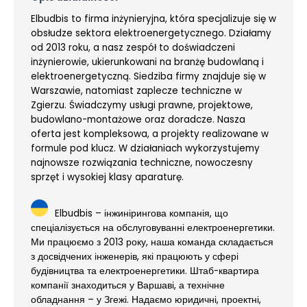
Elbudbis to firma inżynieryjna, która specjalizuje się w
obsłudze sektora elektroenergetycznego. Działamy
od 2013 roku, a nasz zespół to doświadczeni
inżynierowie, ukierunkowani na branżę budowlaną i
elektroenergetyczną. Siedziba firmy znajduje się w
Warszawie, natomiast zaplecze techniczne w
Zgierzu. Świadczymy usługi prawne, projektowe,
budowlano-montażowe oraz doradcze. Nasza
oferta jest kompleksowa, a projekty realizowane w
formule pod klucz. W działaniach wykorzystujemy
najnowsze rozwiązania techniczne, nowoczesny
sprzęt i wysokiej klasy aparaturę.
Elbudbis – інжинірингова компанія, що
спеціалізується на обслуговуванні електроенергетики.
Ми працюємо з 2013 року, наша команда складається
з досвідчених інженерів, які працюють у сфері
будівництва та електроенергетики. Штаб-квартира
компанії знаходиться у Варшаві, а технічне
обладнання – у Згежі. Надаємо юридичні, проектні,