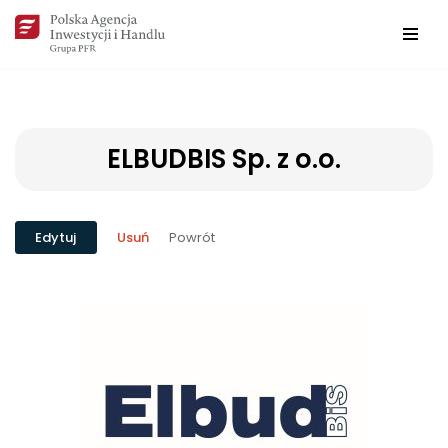
Przejdź
do
treści
ELBUDBIS Sp. z o.o.
Powrót
Edytuj
Usuń