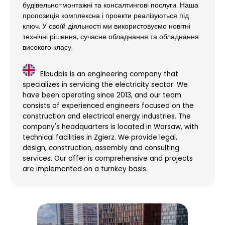
будівельно-монтажні та консалтингові послуги. Наша
пропозиція комплексна і проекти реалізуються під
ключ. У своїй діяльності ми використовуємо новітні
технічні рішення, сучасне обладнання та обладнання
високого класу.
Elbudbis is an engineering company that
specializes in servicing the electricity sector. We
have been operating since 2013, and our team
consists of experienced engineers focused on the
construction and electrical energy industries. The
company's headquarters is located in Warsaw, with
technical facilities in Zgierz. We provide legal,
design, construction, assembly and consulting
services. Our offer is comprehensive and projects
are implemented on a turnkey basis.