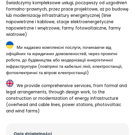
Świadczymy kompleksowe usługi, począwszy od uzgodnień
formalno-prawnych, przez prace projektowe, aż po budowę
lub modernizację infrastruktury energetycznej (linie
napowietrzne i kablowe, stacje elektroenergetyczne
napowietrzne i wnętrzowe, farmy fotowoltaiczne, farmy
wiatrowe)
Ми надаємо комплексні послуги, починаючи від
офіційних та юридичних домовленостей, через проектні
роботи, до будівництва або модернізації енергетичної
інфраструктури (повітряні та кабельні лінії, електростанції,
фотоелектричні та вітрові електростанції)
We provide comprehensive services, from formal and
legal arrangements, through design work, to the
construction or modernization of energy infrastructure
(overhead and cable lines, power stations, photovoltaic
and wind farms)
Opis działalności