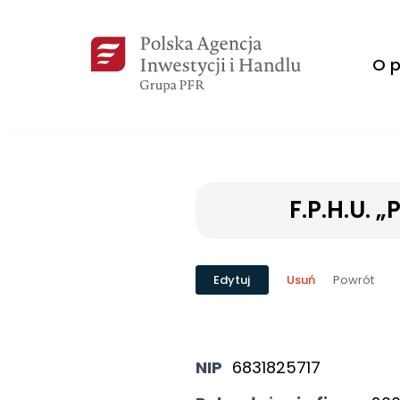
Przejdź
O p
do
treści
F.P.H.U.
Powrót
Edytuj
Usuń
NIP
6831825717