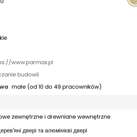
00
kie
ps://www.parmax.pl
zanie budowli
twa
małe (od 10 do 49 pracowników)
iowe zewnętrzne i drewniane wewnętrzne
ерев'яні двері та алюмінієві двері