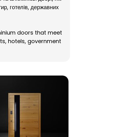
ир, готелів, державних
inium doors that meet
ts, hotels, government