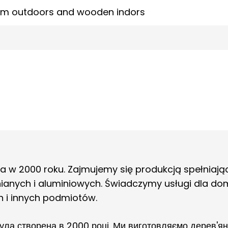
um outdoors and wooden indors
 w 2000 roku. Zajmujemy się produkcją spełniają
ianych i aluminiowych. Świadczymy usługi dla dom
h i innych podmiotów.
а створена в 2000 році. Ми виготовляємо дерев'яні т