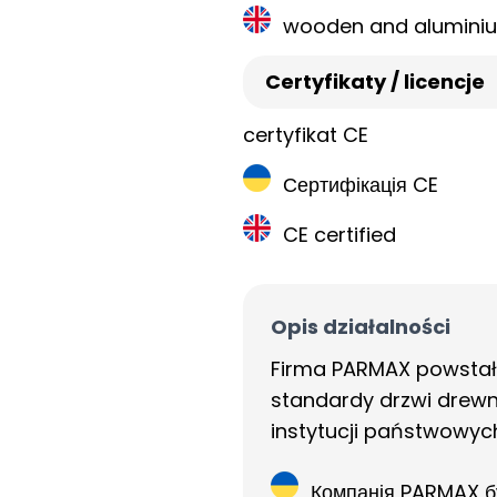
wooden and alumini
Certyfikaty / licencje
certyfikat CE
Сертифікація CE
CE certified
Opis działalności
Firma PARMAX powstała
standardy drzwi drewn
instytucji państwowyc
Компанія PARMAX бул