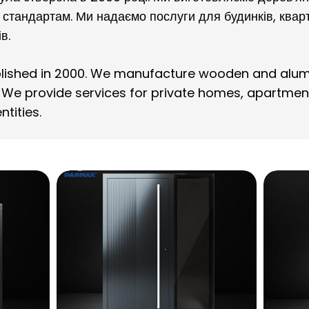
стандартам. Ми надаємо послуги для будинків, кварт
в.
ished in 2000. We manufacture wooden and alum
 We provide services for private homes, apartmen
ntities.