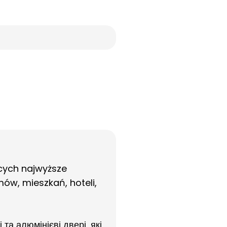
cych najwyższe
ów, mieszkań, hoteli,
а алюмінієві двері, які