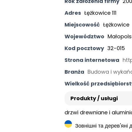
Rok założenia firmy
20
Adres
Łężkowice 111
Miejscowość
Łężkowice
Województwo
Małopols
Kod pocztowy
32-015
Strona internetowa
htt
Branża
Budowa i wykańc
Wielkość przedsiębiors
Produkty / usługi
drzwi drewniane i alumin
Зовнішні та дерев'яні д