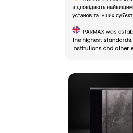
відповідають найвищим 
установ та інших суб'єкті
PARMAX was establ
the highest standards.
institutions and other e