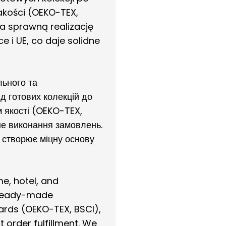
akości (OEKO-TEX,
a sprawną realizację
 i UE, co daje solidne
льного та
д готових колекцій до
 якості (OEKO-TEX,
вне виконання замовлень.
 створює міцну основу
e, hotel, and
m ready-made
ards (OEKO-TEX, BSCI),
t order fulfillment. We