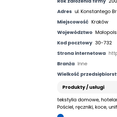
Rok założenia firmy
20
Adres
ul. Konstantego B
Miejscowość
Kraków
Województwo
Małopols
Kod pocztowy
30-732
Strona internetowa
htt
Branża
Inne
Wielkość przedsiębiors
Produkty / usługi
tekstylia domowe, hotelar
Pościel, ręczniki, koce, un