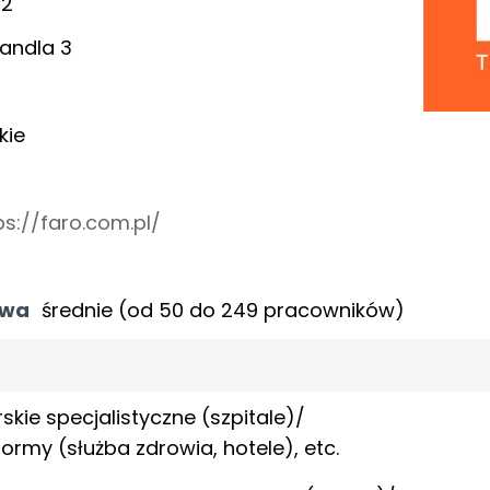
02
randla 3
kie
ps://faro.com.pl/
twa
średnie (od 50 do 249 pracowników)
skie specjalistyczne (szpitale)/
iformy (służba zdrowia, hotele), etc.