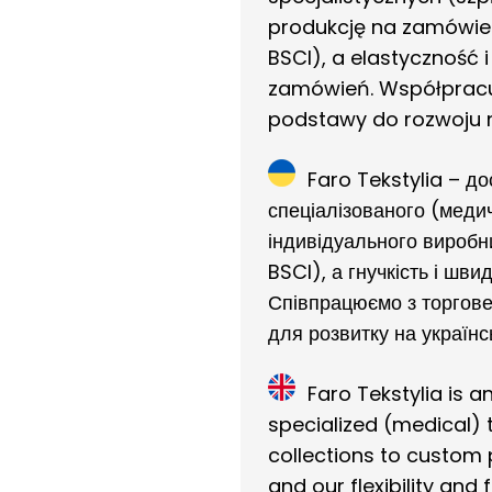
produkcję na zamówien
BSCI), a elastyczność
zamówień. Współpracuj
podstawy do rozwoju n
Faro Tekstylia – д
спеціалізованого (меди
індивідуального виробн
BSCI), а гнучкість і шв
Співпрацюємо з торгове
для розвитку на українс
Faro Tekstylia is 
specialized (medical)
collections to custom 
and our flexibility and