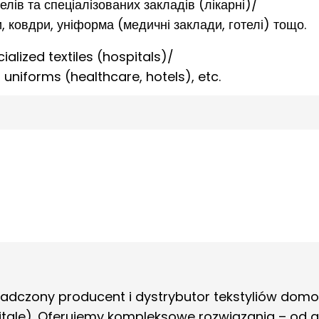
елів та спеціалізованих закладів (лікарні)/
, ковдри, уніформа (медичні заклади, готелі) тощо.
alized textiles (hospitals)/
 uniforms (healthcare, hotels), etc.
wiadczony producent i dystrybutor tekstyliów dom
pitale). Oferujemy kompleksowe rozwiązania – od g