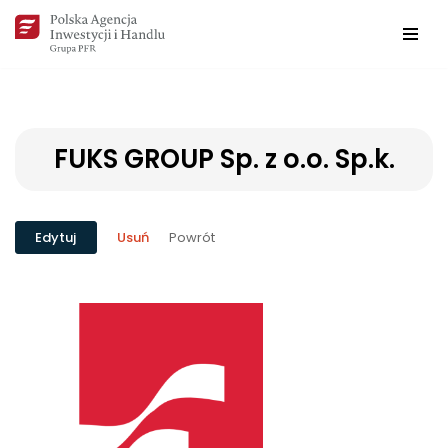
Przejdź
do
treści
FUKS GROUP Sp. z o.o. Sp.k.
Powrót
Edytuj
Usuń