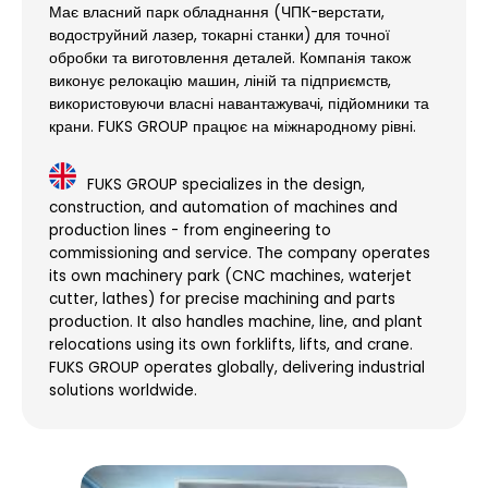
Має власний парк обладнання (ЧПК-верстати,
водоструйний лазер, токарні станки) для точної
обробки та виготовлення деталей. Компанія також
виконує релокацію машин, ліній та підприємств,
використовуючи власні навантажувачі, підйомники та
крани. FUKS GROUP працює на міжнародному рівні.
FUKS GROUP specializes in the design,
construction, and automation of machines and
production lines - from engineering to
commissioning and service. The company operates
its own machinery park (CNC machines, waterjet
cutter, lathes) for precise machining and parts
production. It also handles machine, line, and plant
relocations using its own forklifts, lifts, and crane.
FUKS GROUP operates globally, delivering industrial
solutions worldwide.