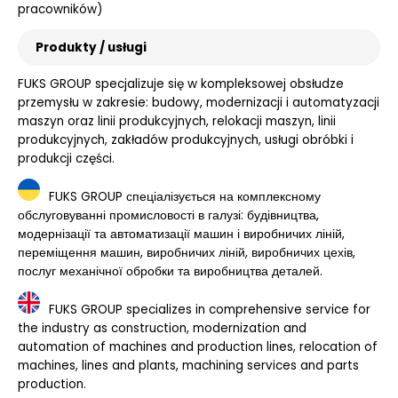
pracowników)
Produkty / usługi
FUKS GROUP specjalizuje się w kompleksowej obsłudze
przemysłu w zakresie: budowy, modernizacji i automatyzacji
maszyn oraz linii produkcyjnych, relokacji maszyn, linii
produkcyjnych, zakładów produkcyjnych, usługi obróbki i
produkcji części.
FUKS GROUP спеціалізується на комплексному
обслуговуванні промисловості в галузі: будівництва,
модернізації та автоматизації машин і виробничих ліній,
переміщення машин, виробничих ліній, виробничих цехів,
послуг механічної обробки та виробництва деталей.
FUKS GROUP specializes in comprehensive service for
the industry as construction, modernization and
automation of machines and production lines, relocation of
machines, lines and plants, machining services and parts
production.