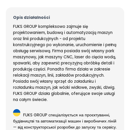
Opis działalności
FUKS GROUP kompleksowo zajmuje się
projektowaniem, budową i automatyzacją maszyn
oraz linii produkcyjnych - od projektu
konstrukcyjnego po wykonanie, uruchomienie i pełną
obsługę serwisową. Firma posiada swój własny park
maszynowy, jak maszyny CNC, laser do cięcia wodą,
spawarki, aby zapewnić precyzyjną obróbkę detali i
produkcję części. Ponadto firma działa w zakresie
relokacji maszyn, linii, zakładów produkcyjnych.
Posiada swój własny sprzęt do załadunku i
rozładunku maszyn, jak wózki widłowe, zwyżki, dźwig.
FUKS GROUP działa globalnie, oferujące swoje usługi
na całym świecie.
FUKS GROUP спеціалізується на проєктуванні,
будівництві та автоматизації машин і виробничих ліній
— від конструкторської розробки до запуску та сервісу.