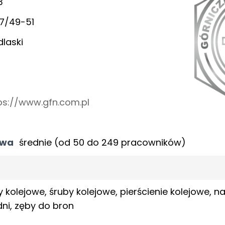
3
47/49-51
laski
ps://www.gfn.com.pl
twa
średnie (od 50 do 249 pracowników)
kolejowe, śruby kolejowe, pierścienie kolejowe, nak
dni, zęby do bron