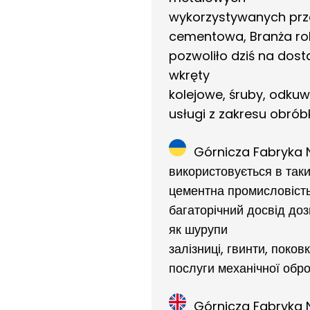
wykorzystywanych przez
cementowa, Branża roln
pozwoliło dziś na dost
wkręty
kolejowe, śruby, odkuw
usługi z zakresu obróbk
Górnicza Fabryka N
використовується в таки
цементна промисловість,
багаторічний досвід до
як шурупи
залізниці, гвинти, поков
послуги механічної обр
Górnicza Fabryka 