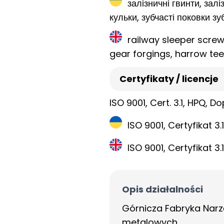
залізничні гвинти, залі
кульки, зубчасті поковки з
railway sleeper screws
gear forgings, harrow tee
Certyfikaty / licencje
ISO 9001, Cert. 3.1, HPQ, D
ISO 9001, Certyfikat 3
ISO 9001, Certyfikat 3
Opis działalności
Górnicza Fabryka Nar
metalowych