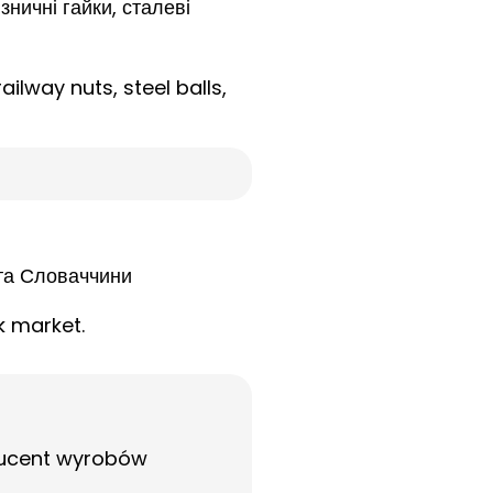
ізничні гайки, сталеві
ailway nuts, steel balls,
 та Словаччини
k market.
ducent wyrobów