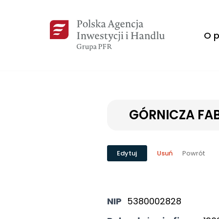
Przejdź
O p
do
treści
GÓRNICZA FAB
Powrót
Edytuj
Usuń
NIP
5380002828