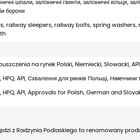
зничні шпали, залізничні гвинти, залізничні кільця, зал
уби борони
, railway sleepers, railway bolts, spring washers, r
th
opuszczenia na rynek Polski, Niemiecki, Słowacki, API
.1, HPQ, API, Схвалення для ринків Польщі, Німеччини
.1, HPQ, API, Approvals for Polish, German and Slova
zędzi z Radzynia Podlaskiego to renomowany pro