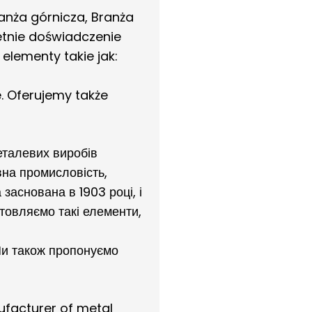
anża górnicza, Branża
etnie doświadczenie
elementy takie jak:
e. Oferujemy także
еталевих виробів
вна промисловість,
заснована в 1903 році, і
товляємо такі елементи,
. Ми також пропонуємо
ufacturer of metal