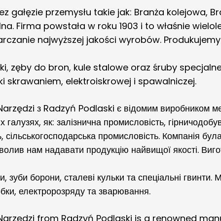
 gałęzie przemysłu takie jak: Branża kolejowa, Br
a. Firma powstała w roku 1903 i to właśnie wielol
arczanie najwyższej jakości wyrobów. Produkujemy 
ki, zęby do bron, kule stalowe oraz śruby specjaln
i skrawaniem, elektroiskrowej i spawalniczej.
arzędzi з Radzyń Podlaski є відомим виробником м
х галузях, як: залізнична промисловість, гірничодобу
 сільськогосподарська промисловість. Компанія була 
зволив нам надавати продукцію найвищої якості. Виго
ки, зуби борони, сталеві кульки та спеціальні гвинти
обки, електророзряду та зварювання.
Narzędzi from Radzyń Podlaski is a renowned man