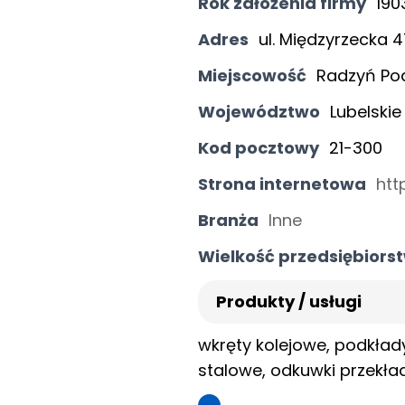
Rok założenia firmy
190
Adres
ul. Międzyrzecka 
Miejscowość
Radzyń Pod
Województwo
Lubelskie
Kod pocztowy
21-300
Strona internetowa
htt
Branża
Inne
Wielkość przedsiębiors
Produkty / usługi
wkręty kolejowe, podkłady 
stalowe, odkuwki przekła