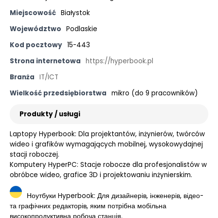
Miejscowość
Białystok
Województwo
Podlaskie
Kod pocztowy
15-443
Strona internetowa
https://hyperbook.pl
Branża
IT/ICT
Wielkość przedsiębiorstwa
mikro (do 9 pracowników)
Produkty / usługi
Laptopy Hyperbook: Dla projektantów, inżynierów, twórców
wideo i grafików wymagających mobilnej, wysokowydajnej
stacji roboczej.
Komputery HyperPC: Stacje robocze dla profesjonalistów w
obróbce wideo, grafice 3D i projektowaniu inżynierskim.
Ноутбуки Hyperbook: Для дизайнерів, інженерів, відео-
та графічних редакторів, яким потрібна мобільна
високопродуктивна робоча станція.