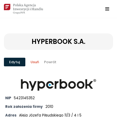
Przejdź
do
treści
HYPERBOOK S.A.
Powrót
Edytuj
Usuń
NIP
5423145352
Rok założenia firmy
2010
Adres
Aleja Józefa Piłsudskiego 11/3 / 4 I 5