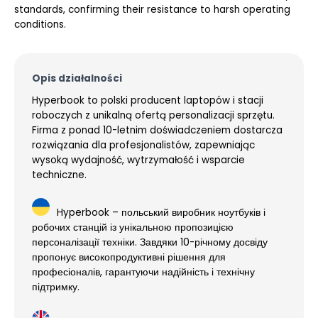
standards, confirming their resistance to harsh operating
conditions.
Opis działalności
Hyperbook to polski producent laptopów i stacji
roboczych z unikalną ofertą personalizacji sprzętu.
Firma z ponad 10-letnim doświadczeniem dostarcza
rozwiązania dla profesjonalistów, zapewniając
wysoką wydajność, wytrzymałość i wsparcie
techniczne.
Hyperbook – польський виробник ноутбуків і
робочих станцій із унікальною пропозицією
персоналізації техніки. Завдяки 10-річному досвіду
пропонує високопродуктивні рішення для
професіоналів, гарантуючи надійність і технічну
підтримку.