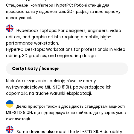
Стаціонарні комп’ютери HyperPC: Робочі станції для
професіоналів у відеомонтажі, 3D-графіці та інженерному
проєктуванні.
Hyperbook Laptops: For designers, engineers, video
editors, and graphic artists requiring a mobile, high-
performance workstation.
HyperPC Desktops: Workstations for professionals in video
editing, 3D graphics, and engineering design.
Certyfikaty / licencje
Niektóre urządzenia spełniają również normy
wytrzymałościowe MIL-STD 810H, potwierdzające ich
odporność na trudne warunki eksploatacji.
Деякі пристрої також відповідають стандартам міцності
MIL-STD 810H, що підтверджує їхню стійкість до суворих умов
експлуатації.
Some devices also meet the MIL-STD 810H durability