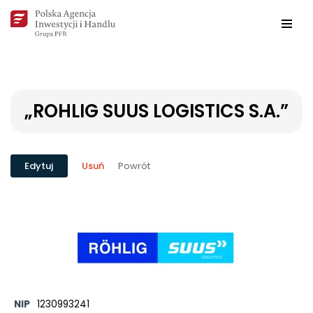
Przejdź
do
treści
„ROHLIG SUUS LOGISTICS S.A.”
Powrót
Edytuj
Usuń
NIP
1230993241