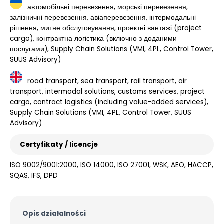
автомобільні перевезення, морські перевезення,
залізничні перевезення, авіаперевезення, інтермодальні
рішення, митне обслуговування, проектні вантажі (project
cargo), контрактна логістика (включно з доданими
послугами), Supply Chain Solutions (VMI, 4PL, Control Tower,
SUUS Advisory)
road transport, sea transport, rail transport, air
transport, intermodal solutions, customs services, project
cargo, contract logistics (including value-added services),
Supply Chain Solutions (VMI, 4PL, Control Tower, SUUS
Advisory)
Certyfikaty / licencje
ISO 9002/9001:2000, ISO 14000, ISO 27001, WSK, AEO, HACCP,
SQAS, IFS, DPD
Opis działalności