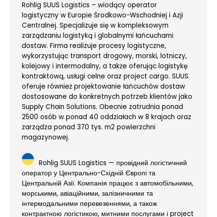
Rohlig SUUS Logistics – wiodący operator
logistyczny w Europie Środkowo-Wschodniej i Azji
Centralnej. Specjalizuje się w kompleksowym
zarządzaniu logistyką i globalnymi łańcuchami
dostaw. Firma realizuje procesy logistyczne,
wykorzystując transport drogowy, morski, lotniczy,
kolejowy i intermodalny, a także oferując logistykę
kontraktową, usługi celne oraz project cargo. SUUS
oferuje również projektowanie łańcuchów dostaw
dostosowane do konkretnych potrzeb klientów jako
Supply Chain Solutions. Obecnie zatrudnia ponad
2500 osób w ponad 40 oddziałach w 8 krajach oraz
zarządza ponad 370 tys. m2 powierzchni
magazynowej.
Rohlig SUUS Logistics — провідний логістичний
оператор у Центрально-Східній Європі та
Центральній Азії. Компанія працює з автомобільними,
морськими, авіаційними, залізничними та
інтермодальними перевезеннями, а також
контрактною логістикою, митними послугами і project