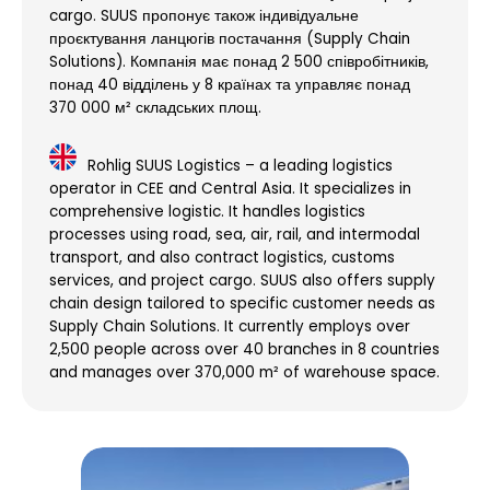
cargo. SUUS пропонує також індивідуальне
проєктування ланцюгів постачання (Supply Chain
Solutions). Компанія має понад 2 500 співробітників,
понад 40 відділень у 8 країнах та управляє понад
370 000 м² складських площ.
Rohlig SUUS Logistics – a leading logistics
operator in CEE and Central Asia. It specializes in
comprehensive logistic. It handles logistics
processes using road, sea, air, rail, and intermodal
transport, and also contract logistics, customs
services, and project cargo. SUUS also offers supply
chain design tailored to specific customer needs as
Supply Chain Solutions. It currently employs over
2,500 people across over 40 branches in 8 countries
and manages over 370,000 m² of warehouse space.