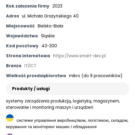
Rok założenia firmy
2023
Adres
ul. Michała Grażyńskiego 40
Miejscowość
Bielsko-Biała
Województwo
Śląskie
Kod pocztowy
43-300
Strona internetowa
https://www.smart-dev.pl
Branża
IT/ICT
Wielkość przedsiębiorstwa
mikro (do 9 pracowników)
Produkty / usługi
systemy zarządzania produkcją, logistyką, magazynem,
sterowanie i monitoring maszyn i urządzeń
системи управління виробництвом, логістикою, складом,
керування та моніторинг машин і обладнання