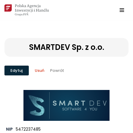
Przejdź
do
treści
SMARTDEV Sp. z o.o.
Powrót
Edytuj
Usuń
NIP
5472237485