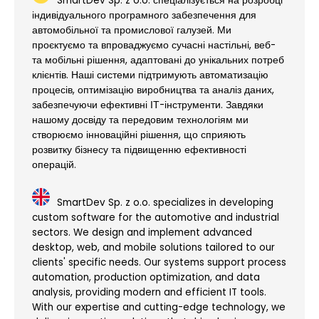
SmartDev Sp. z o.o. спеціалізується на розробці
індивідуального програмного забезпечення для
автомобільної та промислової галузей. Ми
проєктуємо та впроваджуємо сучасні настільні, веб-
та мобільні рішення, адаптовані до унікальних потреб
клієнтів. Наші системи підтримують автоматизацію
процесів, оптимізацію виробництва та аналіз даних,
забезпечуючи ефективні ІТ-інструменти. Завдяки
нашому досвіду та передовим технологіям ми
створюємо інноваційні рішення, що сприяють
розвитку бізнесу та підвищенню ефективності
операцій.
SmartDev Sp. z o.o. specializes in developing
custom software for the automotive and industrial
sectors. We design and implement advanced
desktop, web, and mobile solutions tailored to our
clients' specific needs. Our systems support process
automation, production optimization, and data
analysis, providing modern and efficient IT tools.
With our expertise and cutting-edge technology, we