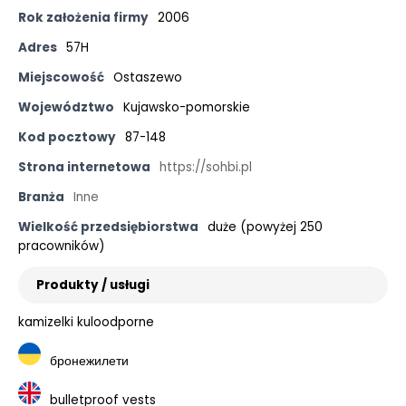
Rok założenia firmy
2006
Adres
57H
Miejscowość
Ostaszewo
Województwo
Kujawsko-pomorskie
Kod pocztowy
87-148
Strona internetowa
https://sohbi.pl
Branża
Inne
Wielkość przedsiębiorstwa
duże (powyżej 250
pracowników)
Produkty / usługi
kamizelki kuloodporne
бронежилети
bulletproof vests