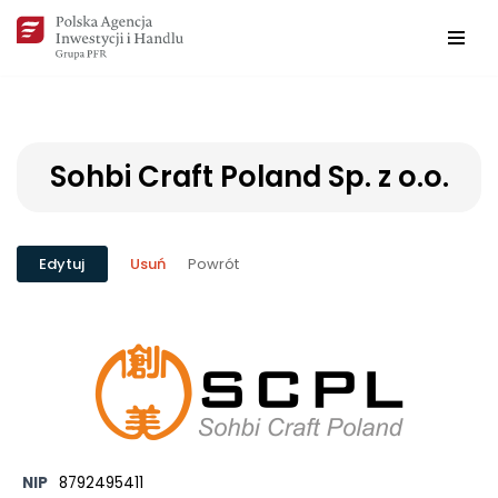
Przejdź
do
treści
Sohbi Craft Poland Sp. z o.o.
Powrót
Edytuj
Usuń
NIP
8792495411