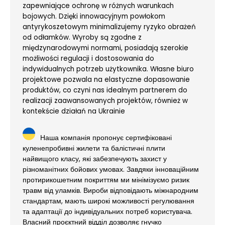
zapewniające ochronę w różnych warunkach
bojowych. Dzięki innowacyjnym powłokom
antyrykoszetowym minimalizujemy ryzyko obrażeń
od odłamków. Wyroby są zgodne z
międzynarodowymi normami, posiadają szerokie
możliwości regulacji i dostosowania do
indywidualnych potrzeb użytkownika. Własne biuro
projektowe pozwala na elastyczne dopasowanie
produktów, co czyni nas idealnym partnerem do
realizacji zaawansowanych projektów, również w
kontekście działań na Ukrainie​
Наша компанія пропонує сертифіковані
куленепробивні жилети та балістичні плити
найвищого класу, які забезпечують захист у
різноманітних бойових умовах. Завдяки інноваційним
протирикошетним покриттям ми мінімізуємо ризик
травм від уламків. Вироби відповідають міжнародним
стандартам, мають широкі можливості регулювання
та адаптації до індивідуальних потреб користувача.
Власний проєктний відділ дозволяє гнучко