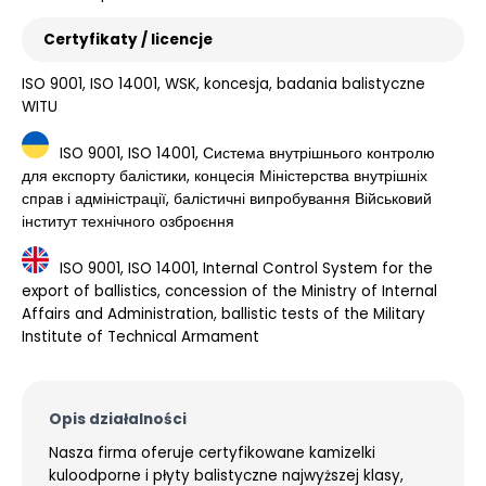
Certyfikaty / licencje
ISO 9001, ISO 14001, WSK, koncesja, badania balistyczne
WITU
ISO 9001, ISO 14001, Система внутрішнього контролю
для експорту балістики, концесія Міністерства внутрішніх
справ і адміністрації, балістичні випробування Військовий
інститут технічного озброєння
ISO 9001, ISO 14001, Internal Control System for the
export of ballistics, concession of the Ministry of Internal
Affairs and Administration, ballistic tests of the Military
Institute of Technical Armament
Opis działalności
Nasza firma oferuje certyfikowane kamizelki
kuloodporne i płyty balistyczne najwyższej klasy,