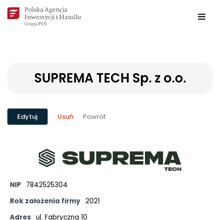
Przejdź
do
treści
SUPREMA TECH Sp. z o.o.
Powrót
Edytuj
Usuń
NIP
7842525304
Rok założenia firmy
2021
Adres
ul. Fabryczna 10