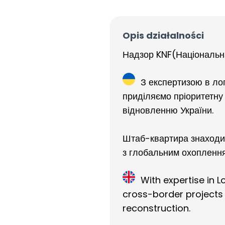
Opis działalności
Надзор KNF(Національна 
З експертизою в лог
приділяємо пріоритетну
відновленню України.
Штаб-квартира знаходит
з глобальним охоплення
With expertise in L
cross-border projects
reconstruction.