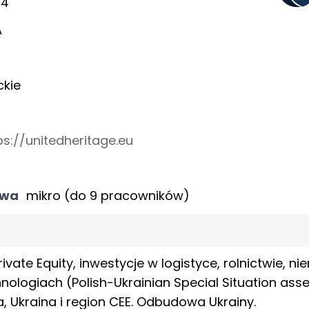
24
A
kie
ps://unitedheritage.eu
twa
mikro (do 9 pracowników)
ivate Equity, inwestycje w logistyce, rolnictwie, 
nologiach (Polish-Ukrainian Special Situation as
, Ukraina i region CEE. Odbudowa Ukrainy.