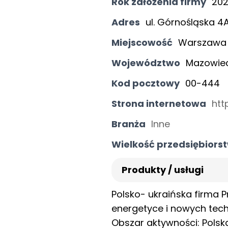
Rok założenia firmy
20
Adres
ul. Górnośląska 4
Miejscowość
Warszawa
Województwo
Mazowiec
Kod pocztowy
00-444
Strona internetowa
htt
Branża
Inne
Wielkość przedsiębiors
Produkty / usługi
Polsko- ukraińska firma Pr
energetyce i nowych tech
Obszar aktywności: Polska