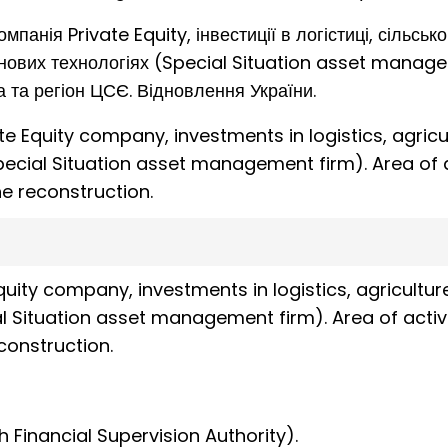
панія Private Equity, інвестиції в логістиці, сільськ
а нових технологіях (Special Situation asset manag
а та регіон ЦСЄ. Відновлення України.
te Equity company, investments in logistics, agricul
cial Situation asset management firm). Area of ac
ne reconstruction.
quity company, investments in logistics, agricultur
 Situation asset management firm). Area of activi
construction.
h Financial Supervision Authority).