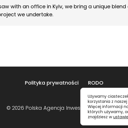
w with an office in Kyiv, we bring a unique blend o
project we undertake.
Polityka prywatności
RODO
Używamy ciasteczek
korzystania z naszej
Więcej informacji n
©
2026
Polska Agencja Inwestycji i Handlu S.A.
których używamy, or
znajdziesz w
ustawi