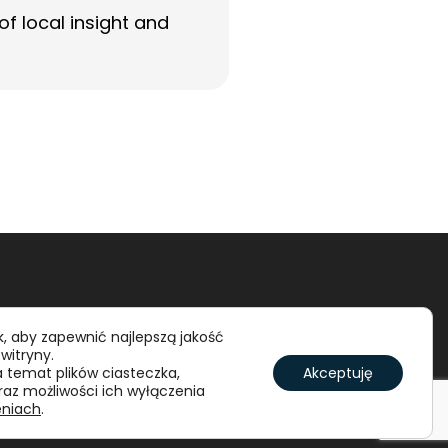
f local insight and
, aby zapewnić najlepszą jakość
 witryny.
a temat plików ciasteczka,
Akceptuję
az możliwości ich wyłączenia
eniach
.