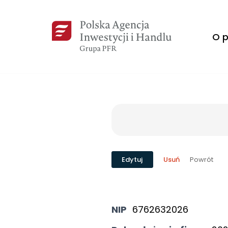
Przejdź
O p
do
treści
Powrót
Edytuj
Usuń
NIP
6762632026