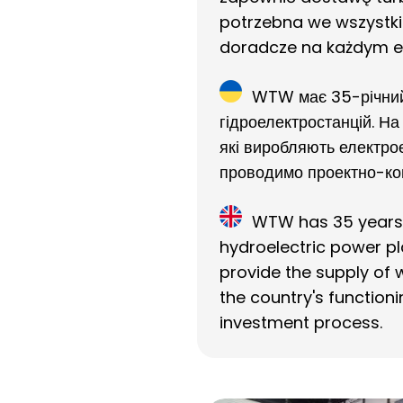
potrzebna we wszystki
doradcze na każdym et
WTW має 35-річний 
гідроелектростанцій. На
які виробляють електрое
проводимо проектно-конс
WTW has 35 years o
hydroelectric power pl
provide the supply of w
the country's function
investment process.