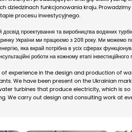
ch dziedzinach funkcjonowania kraju. Prowadzimy 
apie procesu inwestycyjnego.
досвід проектування та виробництва водяних турбі
 ринку України ми працюємо з 2011 року. Ми можемо п
нергію, яка вкрай потрібна в усіх сферах функціонув
ультаційні роботи на кожному етапі інвестиційного 
f experience in the design and production of wat
ants. We have been present on the Ukrainian marke
ater turbines that produce electricity, which is so
ing. We carry out design and consulting work at ev