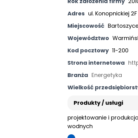
Rok założenia firmy
201
Adres
ul. Konopnickiej 2F
Miejscowość
Bartoszyc
Województwo
Warmińs
Kod pocztowy
11-200
Strona internetowa
htt
Branża
Energetyka
Wielkość przedsiębiors
Produkty / usługi
projektowanie i produkcj
wodnych