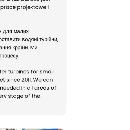
prace projektowe i
н для малих
оставити водяні турбіни,
ання країни. Ми
процесу.
er turbines for small
t since 2011. We can
 needed in all areas of
ery stage of the