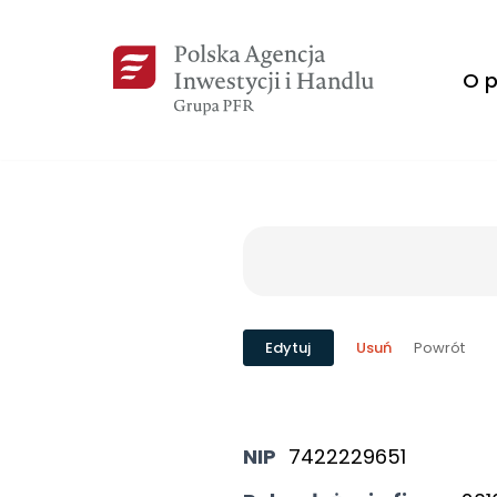
Przejdź
O p
do
treści
Powrót
Edytuj
Usuń
NIP
7422229651