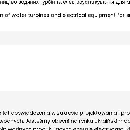
ництво водяних турбін та електроустаткування для м
 of water turbines and electrical equipment for 
lat doświadczenia w zakresie projektowania i pro
 wodnych. Jesteśmy obecni na rynku Ukraińskim od
in wodnych produkujących energię elektryczną, kt