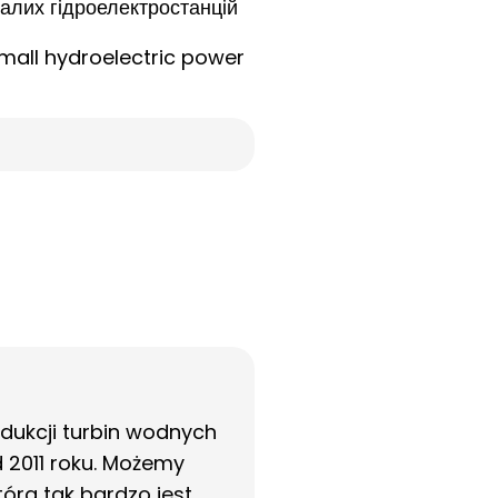
алих гідроелектростанцій
small hydroelectric power
dukcji turbin wodnych
 2011 roku. Możemy
óra tak bardzo jest