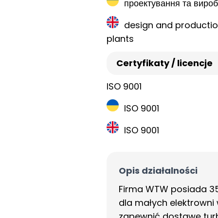
проектування та вироб
design and production
plants
Certyfikaty / licencje
ISO 9001
ISO 9001
ISO 9001
Opis działalności
Firma WTW posiada 35 
dla małych elektrowni
zapewnić dostawę turb